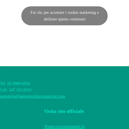
Fai clic per accettare i cookie marketing e
abilitare questo contenuto
Tel. 02.8909.6934
Cell. 347.162.8163
segreteria@neuropsichiatriassociati.com
Visita sito ufficiale
francescosomajni.it