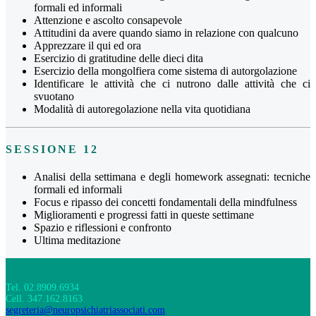
formali ed informali
Attenzione e ascolto consapevole
Attitudini da avere quando siamo in relazione con qualcuno
Apprezzare il qui ed ora
Esercizio di gratitudine delle dieci dita
Esercizio della mongolfiera come sistema di autorgolazione
Identificare le attività che ci nutrono dalle attività che ci
svuotano
Modalità di autoregolazione nella vita quotidiana
SESSIONE 12
Analisi della settimana e degli homework assegnati: tecniche
formali ed informali
Focus e ripasso dei concetti fondamentali della mindfulness
Miglioramenti e progressi fatti in queste settimane
Spazio e riflessioni e confronto
Ultima meditazione
Tel. 02.8909.6934
Cell. 347.162.8163
segreteria@neuropsichiatriassociati.com