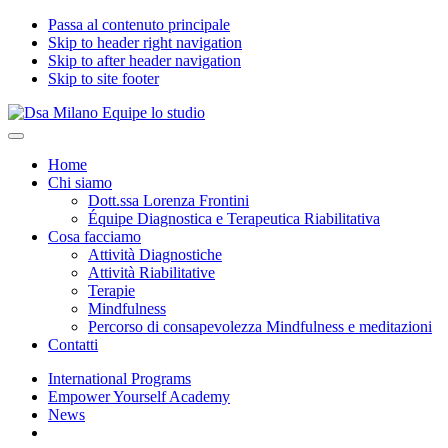
Passa al contenuto principale
Skip to header right navigation
Skip to after header navigation
Skip to site footer
Dsa
Specialisti
Menu
Milano
del
Home
Equipe
benessere
Chi siamo
lo
psicologico
Dott.ssa Lorenza Frontini
studio
in
Équipe Diagnostica e Terapeutica Riabilitativa
età
Cosa facciamo
evolutiva
Attività Diagnostiche
Attività Riabilitative
Terapie
Mindfulness
Percorso di consapevolezza Mindfulness e meditazioni
Contatti
International Programs
Empower Yourself Academy
News