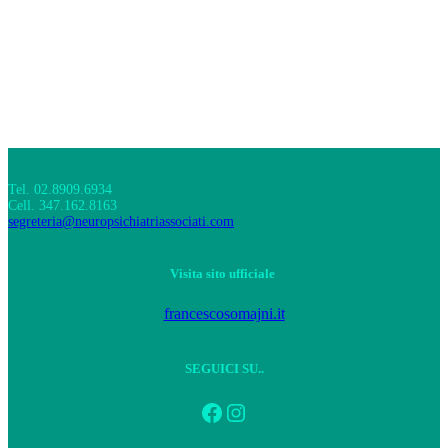
Tel. 02.8909.6934
Cell. 347.162.8163
segreteria@neuropsichiatriassociati.com
Visita sito ufficiale
francescosomajni.it
SEGUICI SU..
Facebook
Instagram