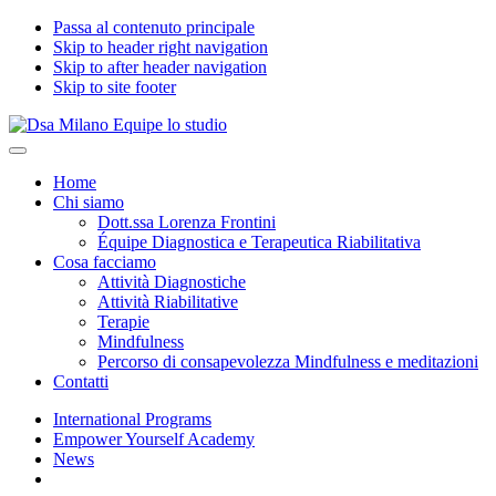
Passa al contenuto principale
Skip to header right navigation
Skip to after header navigation
Skip to site footer
Dsa
Specialisti
Menu
Milano
del
Home
Equipe
benessere
Chi siamo
lo
psicologico
Dott.ssa Lorenza Frontini
studio
in
Équipe Diagnostica e Terapeutica Riabilitativa
età
Cosa facciamo
evolutiva
Attività Diagnostiche
Attività Riabilitative
Terapie
Mindfulness
Percorso di consapevolezza Mindfulness e meditazioni
Contatti
International Programs
Empower Yourself Academy
News