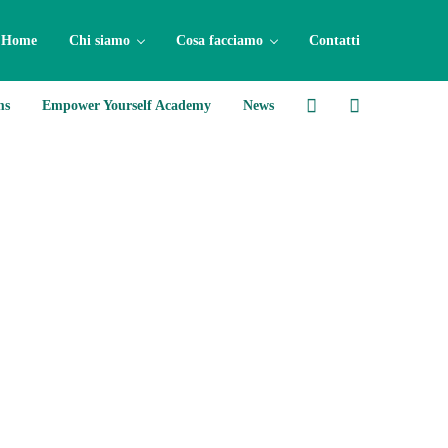
Home
Chi siamo
Cosa facciamo
Contatti
ms
Empower Yourself Academy
News