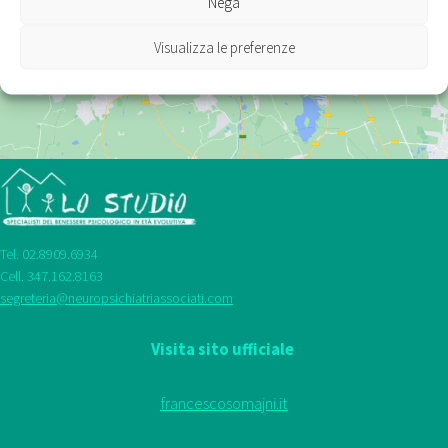
Nega
abilitare questo contenuto
Visualizza le preferenze
Tel. 02.8909.6934
Cell. 347.162.8163
segreteria@neuropsichiatriassociati.com
Visita sito ufficiale
francescosomajni.it