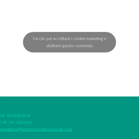
Fai clic per accettare i cookie marketing e
abilitare questo contenuto
Tel. 02.8909.6934
Cell. 347.162.8163
segreteria@neuropsichiatriassociati.com