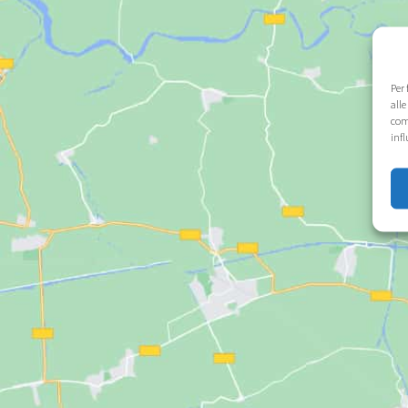
Per
alle
com
infl