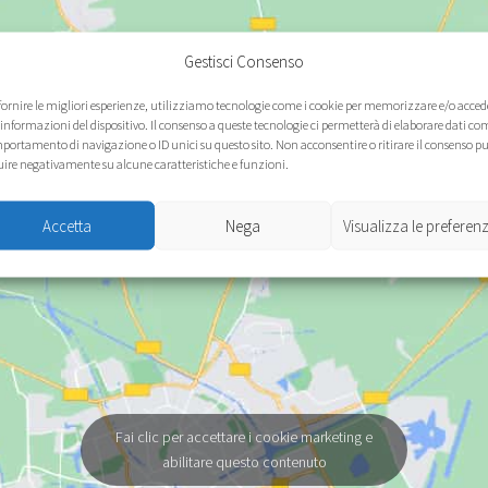
Gestisci Consenso
 fornire le migliori esperienze, utilizziamo tecnologie come i cookie per memorizzare e/o acced
 informazioni del dispositivo. Il consenso a queste tecnologie ci permetterà di elaborare dati com
portamento di navigazione o ID unici su questo sito. Non acconsentire o ritirare il consenso p
uire negativamente su alcune caratteristiche e funzioni.
Accetta
Nega
Visualizza le preferen
Fai clic per accettare i cookie marketing e
abilitare questo contenuto