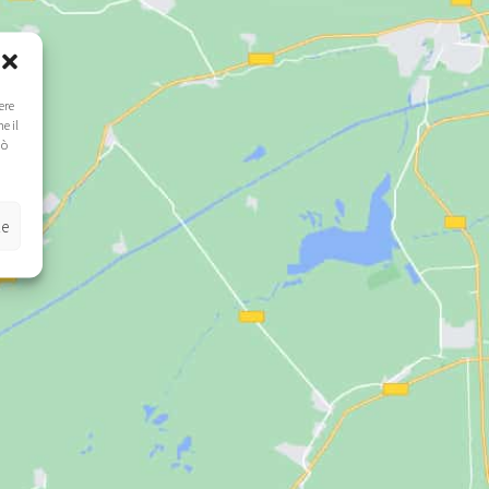
ere
e il
uò
ze