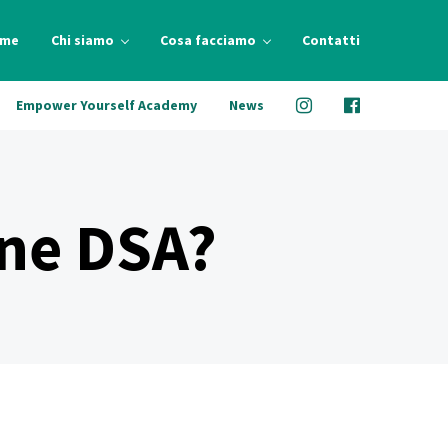
me
Chi siamo
Cosa facciamo
Contatti
Empower Yourself Academy
News
one DSA?