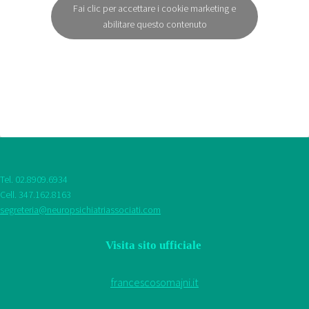
Fai clic per accettare i cookie marketing e
abilitare questo contenuto
Tel. 02.8909.6934
Cell. 347.162.8163
segreteria@neuropsichiatriassociati.com
Visita sito ufficiale
francescosomajni.it