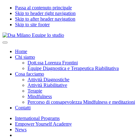
Passa al contenuto principale
Skip to header right navigation
Skip to after header navigation
Skip to site footer
Dsa
Specialisti
Menu
Milano
del
Home
Equipe
benessere
Chi siamo
lo
psicologico
Dott.ssa Lorenza Frontini
studio
in
Équipe Diagnostica e Terapeutica Riabilitativa
età
Cosa facciamo
evolutiva
Attività Diagnostiche
Attività Riabilitative
Terapie
Mindfulness
Percorso di consapevolezza Mindfulness e meditazioni
Contatti
International Programs
Empower Yourself Academy
News