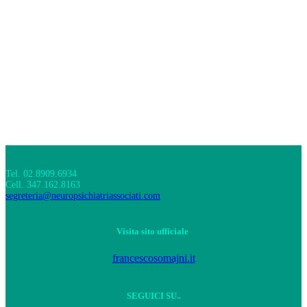
Tel. 02.8909.6934
Cell. 347.162.8163
segreteria@neuropsichiatriassociati.com
Visita sito ufficiale
francescosomajni.it
SEGUICI SU..