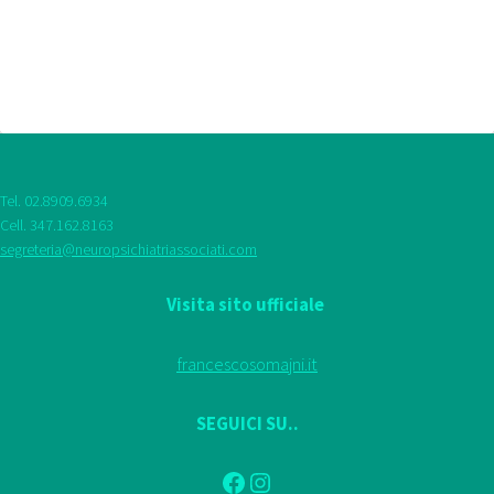
Tel. 02.8909.6934
Cell. 347.162.8163
segreteria@neuropsichiatriassociati.com
Visita sito ufficiale
francescosomajni.it
SEGUICI SU..
Facebook
Instagram