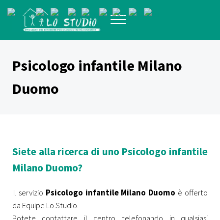
Passa al contenuto principale
Skip to header right navigation
Skip to after header navigation
Skip to site footer
Menu
Specialisti del benessere psicologico in età evolutiva
Dsa Milano Equipe lo studio
Psicologo infantile Milano
Duomo
Siete alla ricerca di uno Psicologo infantile
Milano Duomo?
Il servizio
Psicologo infantile Milano Duomo
è offerto
da Equipe Lo Studio.
Potete contattare il centro telefonando in qualsiasi