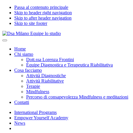
Passa al contenuto principale
Skip to header right navigation
Skip to after header navigation
Skip to site footer
Dsa
Specialisti
Menu
Milano
del
Home
Equipe
benessere
Chi siamo
lo
psicologico
Dott.ssa Lorenza Frontini
studio
in
Équipe Diagnostica e Terapeutica Riabilitativa
età
Cosa facciamo
evolutiva
Attività Diagnostiche
Attività Riabilitative
Terapie
Mindfulness
Percorso di consapevolezza Mindfulness e meditazioni
Contatti
International Programs
Empower Yourself Academy
News