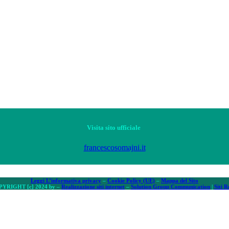
Visita sito ufficiale
francescosomajni.it
Leggi L’informativa privacy
–
Cookie Policy (UE)
–
Mappa del Sito
YRIGHT [c] 2024 by –
Realizzazione siti internet
–
Solution Group Communication
|
Siti 