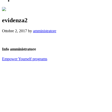
evidenza2
Ottobre 2, 2017
by
amministratore
Info
amministratore
Post
Empower Yourself programs
precedente: