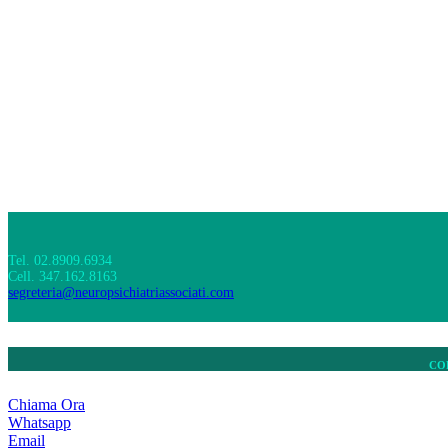
Tel. 02.8909.6934
Cell. 347.162.8163
segreteria@neuropsichiatriassociati.com
COP
Chiama Ora
Whatsapp
Email