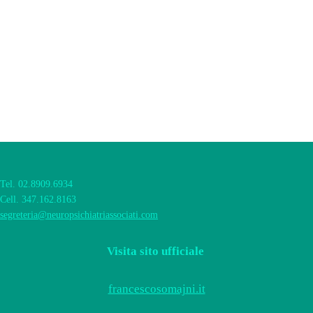
Tel. 02.8909.6934
Cell. 347.162.8163
segreteria@neuropsichiatriassociati.com
Visita sito ufficiale
francescosomajni.it