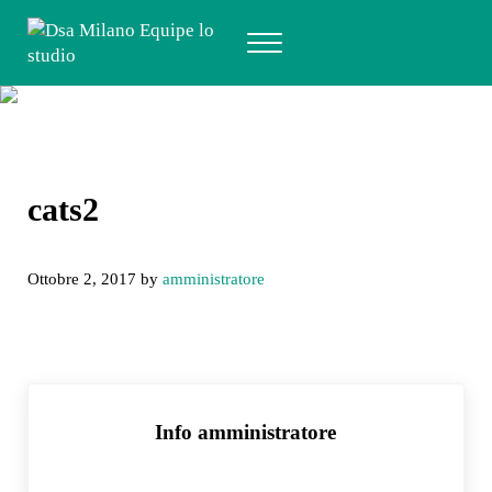
Passa al contenuto principale
Skip to header right navigation
Skip to after header navigation
Skip to site footer
Menu
Dsa Milano Equipe lo studio
Specialisti del benessere psicologico in età evolutiva
cats2
cats2
Ottobre 2, 2017
by
amministratore
Info
amministratore