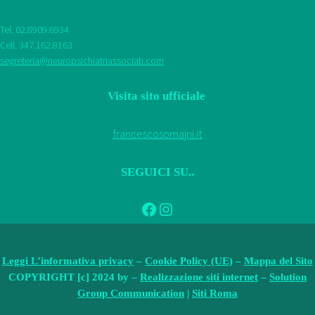
Tel. 02.8909.6934
Cell. 347.162.8163
segreteria@neuropsichiatriassociati.com
Visita sito ufficiale
francescosomajni.it
SEGUICI SU..
Facebook
Instagram
Leggi L’informativa privacy
–
Cookie Policy (UE)
–
Mappa del Sito
COPYRIGHT [c] 2024 by –
Realizzazione siti internet
–
Solution
Group Communication
|
Siti Roma