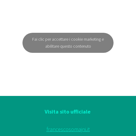
Fai clic per accettare i cookie marketing e
abilitare questo contenuto
Visita sito ufficiale
francescosomajni.it