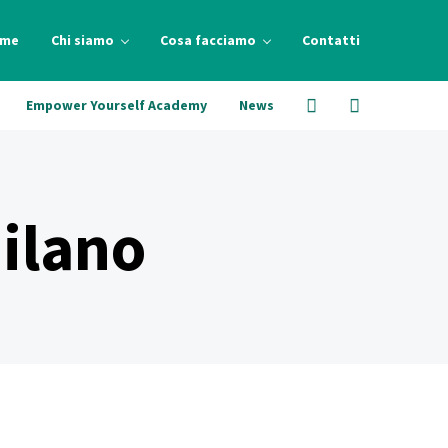
me
Chi siamo
Cosa facciamo
Contatti
Empower Yourself Academy
News
ilano