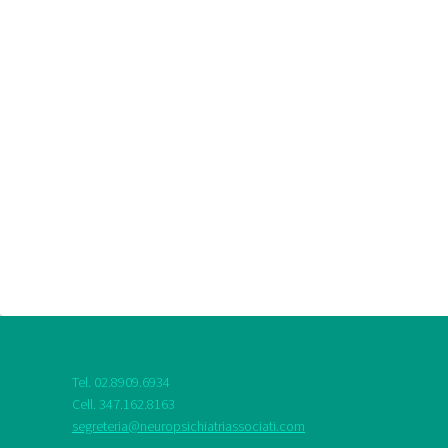
Tel. 02.8909.6934
Cell. 347.162.8163
segreteria@neuropsichiatriassociati.com