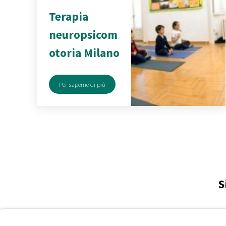
Terapia
neuropsicom
otoria Milano
Per saperne di più
Terapia neuropsicomotoria Milano
S