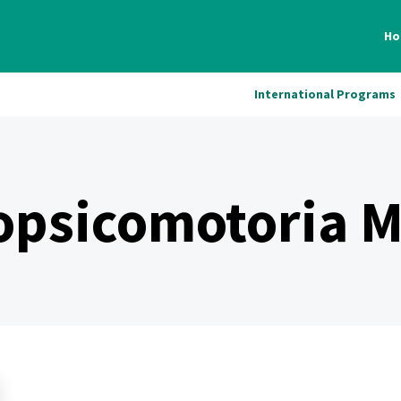
Ho
International Programs
opsicomotoria M