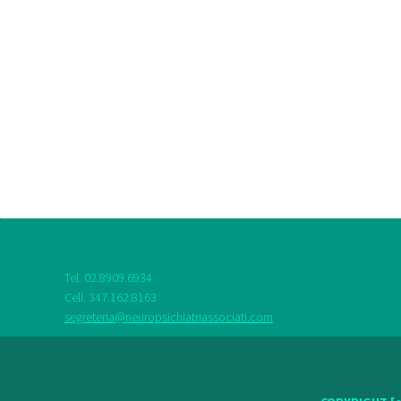
Tel. 02.8909.6934
Cell. 347.162.8163
segreteria@neuropsichiatriassociati.com