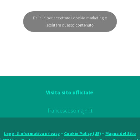
Fai clic per accettare i cookie marketing e
abilitare questo contenuto
Visita sito ufficiale
francescosomajni.it
Leggi L’informativa privacy
–
Cookie Policy (UE)
–
Mappa del Sito