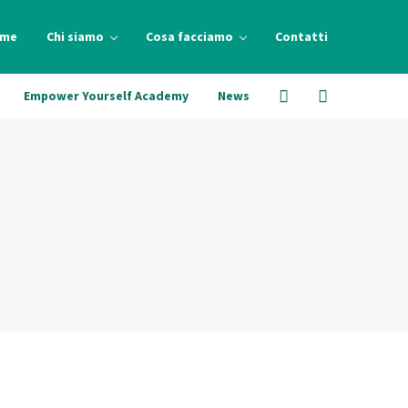
me
Chi siamo
Cosa facciamo
Contatti
Empower Yourself Academy
News