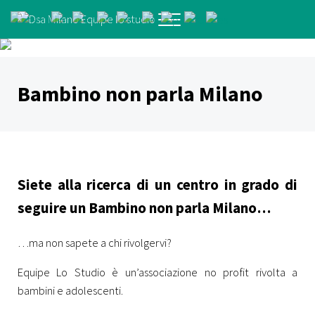
Passa al contenuto principale
Skip to header right navigation
Skip to after header navigation
Skip to site footer
Menu
Specialisti del benessere psicologico in età evolutiva
Dsa Milano Equipe lo studio
Bambino non parla Milano
Siete alla ricerca di un centro in grado di
seguire un
Bambino non parla Milano…
…ma non sapete a chi rivolgervi?
Equipe Lo Studio è un’associazione no profit rivolta a
bambini e adolescenti.