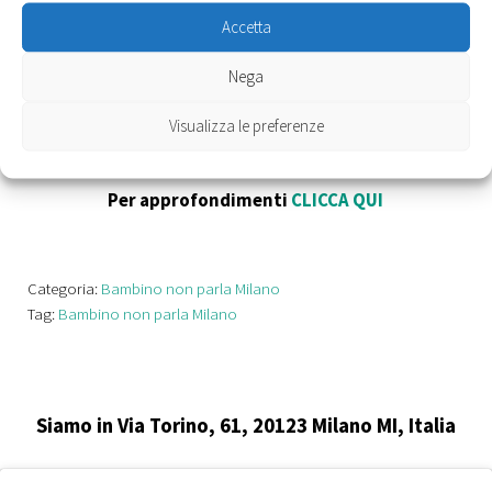
Oppure, se preferite, potete anche inviare una richiesta
Accetta
scritta all’indirizzo mail
Nega
segreteria@neuropsichiatriassociati.com
.
Visualizza le preferenze
Per approfondimenti
CLICCA QUI
Categoria:
Bambino non parla Milano
Tag:
Bambino non parla Milano
Siamo in Via Torino, 61, 20123 Milano MI, Italia