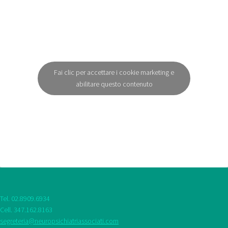
Fai clic per accettare i cookie marketing e
abilitare questo contenuto
Tel. 02.8909.6934
Cell. 347.162.8163
segreteria@neuropsichiatriassociati.com