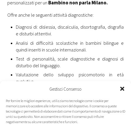
personalizzati per un
Bambino non parla Milano.
Offre anche le seguenti attività diagnostiche:
Diagnosi di: dislessia, discalculia, disortografia, disgrafia
e disturbi attentivi.
Analisi di difficoltà scolastiche in bambini bilingue e
quindi inseriti in scuole internazionali.
Test di personalità, scale diagnostiche e diagnosi di
disturbo del linguaggio.
Valutazione dello sviluppo psicomotorio in età
evolutiva.
Gestisci Consenso
Desiderate contattarci?
Per fornire le migliori esperienze, utilizziamo tecnologie come i cookie per
memorizzare e/o accedere alle informazioni del dispositivo. Il consenso a queste
Per maggiori informazioni sui programmi pensati per un
tecnologie ci permetterà di elaborare dati come il comportamento di navigazione o ID
unici su questo sito. Non acconsentire o ritirare il consenso può influire
Bambino non parla Milano
, contattate l’Associazione
negativamente su alcune caratteristiche e funzioni.
“Lo Studio” allo 02.8909.6934.