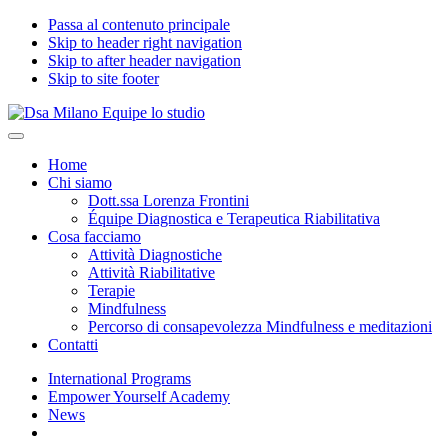
Passa al contenuto principale
Skip to header right navigation
Skip to after header navigation
Skip to site footer
Dsa
Specialisti
Menu
Milano
del
Home
Equipe
benessere
Chi siamo
lo
psicologico
Dott.ssa Lorenza Frontini
studio
in
Équipe Diagnostica e Terapeutica Riabilitativa
età
Cosa facciamo
evolutiva
Attività Diagnostiche
Attività Riabilitative
Terapie
Mindfulness
Percorso di consapevolezza Mindfulness e meditazioni
Contatti
International Programs
Empower Yourself Academy
News